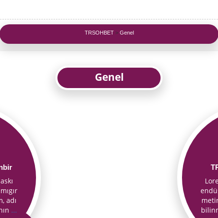
TRSOHBET
>
Genel
Genel
nbir
T
askı
Lor
 mıgır
endüs
, adı
meti
ının
...
bili