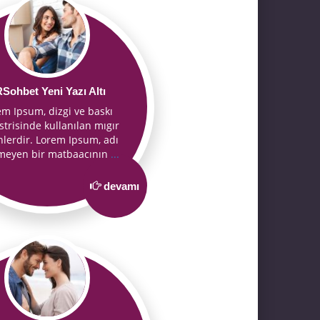
Sohbet Yeni Yazı Altı
em Ipsum, dizgi ve baskı
trisinde kullanılan mıgır
nlerdir. Lorem Ipsum, adı
nmeyen bir matbaacının
...
devamı