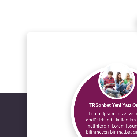
TRSohbet Yeni Yazı O
Lorem Ipsum, dizgi ve b
endüstrisinde kullanılan
metinlerdir. Lorem Ipsum
bilinmeyen bir matbaac