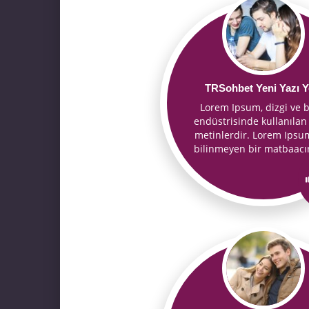
TRSohbet Yeni Yazı Y
Lorem Ipsum, dizgi ve b
endüstrisinde kullanılan
metinlerdir. Lorem Ipsum
bilinmeyen bir matbaac