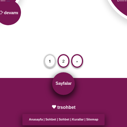
devamı
1
2
»
Sayfalar
trsohbet
Anasayfa
|
Sohbet
|
Sohbet
|
Kurallar
|
Sitemap