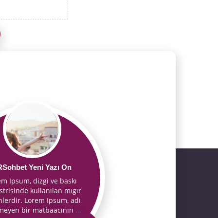
RSohbet Yeni Yazı On
em Ipsum, dizgi ve baskı
trisinde kullanılan mıgır
nlerdir. Lorem Ipsum, adı
nmeyen bir matbaacının
...