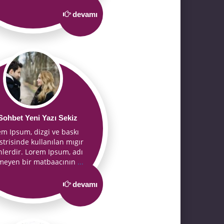
devamı
ohbet Yeni Yazı Sekiz
em Ipsum, dizgi ve baskı
trisinde kullanılan mıgır
nlerdir. Lorem Ipsum, adı
nmeyen bir matbaacının
...
devamı