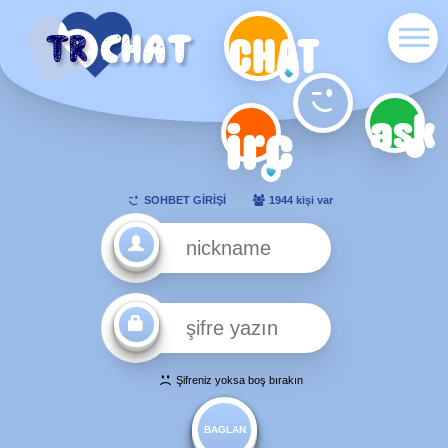
CHAT
ask
irc
SOHBET GİRİŞİ
1944 kişi var
Şifreniz yoksa boş bırakın