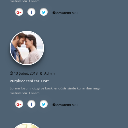
metinlerdir. Lorem
...
devamını oku
13 Şubat, 2018
Admin
Purplev2 Yeni Yazı Dört
Lorem Ipsum, dizgi ve baskı endüstrisinde kullanılan mıgır
metinlerdir. Lorem
...
devamını oku