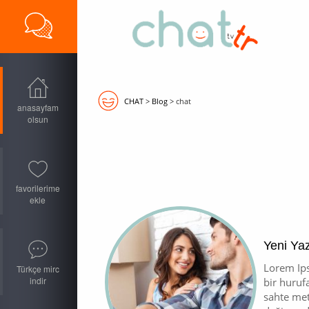
CHAT
>
Blog
>
chat
anasayfam
olsun
favorilerime
ekle
Yeni Yaz
Lorem Ips
Türkçe mirc
indir
bir huruf
sahte met