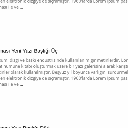
n elektronik dizgiye de sıçramıştır. 1960'larda Lorem Ipsum pasaj
ası ile ve
...
ması Yeni Yazı Başlığı Üç
um, dizgi ve baskı endüstrisinde kullanılan mıgır metinlerdir. L
at numune kitabı oluşturmak üzere bir yazı galerisini alarak karışt
inler olarak kullanılmıştır. Beşyüz yıl boyunca varlığını sürdür
n elektronik dizgiye de sıçramıştır. 1960'larda Lorem Ipsum pasaj
ası ile ve
...