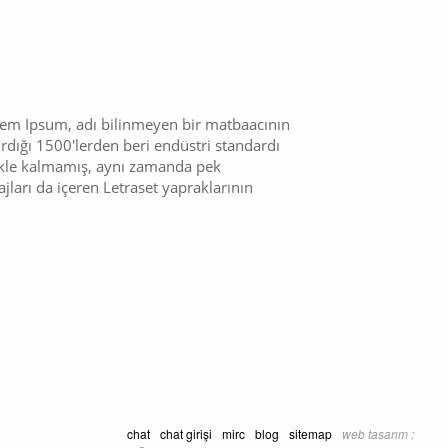
orem Ipsum, adı bilinmeyen bir matbaacının
ırdığı 1500'lerden beri endüstri standardı
mekle kalmamış, aynı zamanda pek
ları da içeren Letraset yapraklarının
chat
chat girişi
mirc
blog
sitemap
web tasarım :