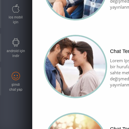
değişmede
yayınlanm
ios mobil
için
android için
Chat Te
indir
Lorem Ips
bir huruf
sahte met
değişmede
şimdi
yayınlanm
chat yap