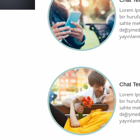
Chat Te
Lorem Ips
bir huruf
sahte met
değişmede
yayınlanm
Chat Tem
Lorem Ips
bir huruf
sahte met
değişmede
yayınlanm