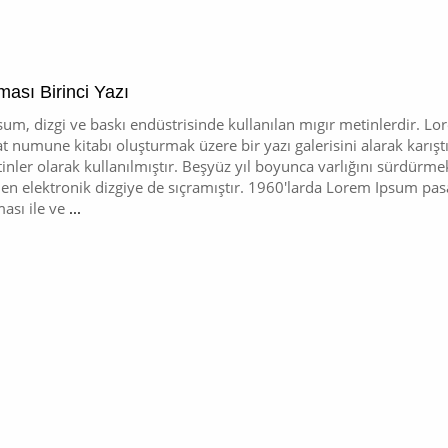
ası Birinci Yazı
um, dizgi ve baskı endüstrisinde kullanılan mıgır metinlerdir. L
at numune kitabı oluşturmak üzere bir yazı galerisini alarak karışt
inler olarak kullanılmıştır. Beşyüz yıl boyunca varlığını sürdür
n elektronik dizgiye de sıçramıştır. 1960'larda Lorem Ipsum pasaj
ası ile ve
...