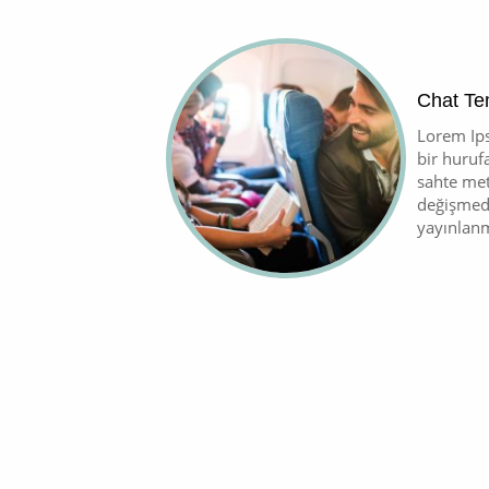
Chat Tem
Lorem Ips
bir huruf
sahte met
değişmede
yayınlanm